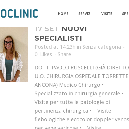
HOME
SERVIZI
VISITE
SPE
17 SET
NUOVI
SPECIALISTI
Posted at 14:23h
in
Senza categoria
0
Likes
Share
DOTT. PAOLO RUSCELLI (GIÀ DIRETT
U.O. CHIRURGIA OSPEDALE TORRETTE
ANCONA) Medico Chirurgo •
Specializzato in chirurgia generale •
Visite per tutte le patologie di
pertinenza chirurgica • Visite
flebologiche e ecocolor doppler veno
per vene varicose • Visite