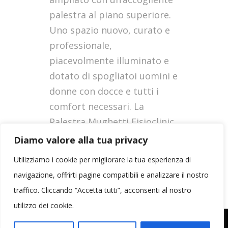
palestra al piano superiore.
Uno spazio nuovo, curato e
professionale,
piacevolmente illuminato e
dotato di spogliatoi uomini e
donne con docce e tutti i
comfort necessari. La
Palestra Mughetti Fisioclinic
è composta da una sala...
Diamo valore alla tua privacy
Utilizziamo i cookie per migliorare la tua esperienza di
LEGGI
navigazione, offrirti pagine compatibili e analizzare il nostro
traffico. Cliccando “Accetta tutti”, acconsenti al nostro
utilizzo dei cookie.
© Copyright 2020 Mughetti Fisioclinic | Credits:
Living Comunica
|
Privacy