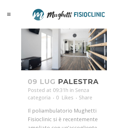
09 LUG
PALESTRA
Posted at 09:31h
in
Senza
categoria
0
Likes
Share
Il poliambulatorio Mughetti
Fisioclinic si è recentemente
ampliato con un’accogliente